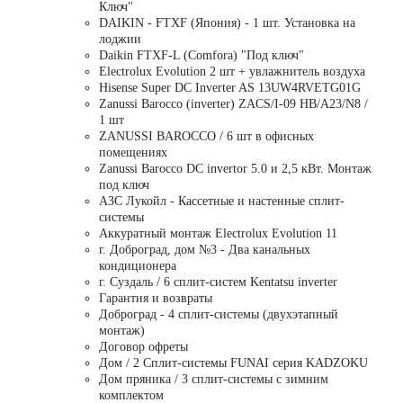
Ключ"
DAIKIN - FTXF (Япония) - 1 шт. Установка на
лоджии
Daikin FTXF-L (Comfora) "Под ключ"
Electrolux Evolution 2 шт + увлажнитель воздуха
Hisense Super DC Inverter AS 13UW4RVETG01G
Zanussi Barocco (inverter) ZACS/I-09 HB/A23/N8 /
1 шт
ZANUSSI BAROCCO / 6 шт в офисных
помещениях
Zanussi Barocco DC invertor 5.0 и 2,5 кВт. Монтаж
под ключ
АЗС Лукойл - Кассетные и настенные сплит-
системы
Аккуратный монтаж Electrolux Evolution 11
г. Доброград, дом №3 - Два канальных
кондиционера
г. Суздаль / 6 сплит-систем Kentatsu inverter
Гарантия и возвраты
Доброград - 4 сплит-системы (двухэтапный
монтаж)
Договор офреты
Дом / 2 Сплит-системы FUNAI серия KADZOKU
Дом пряника / 3 сплит-системы с зимним
комплектом