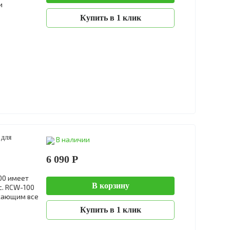
и
Купить в 1 клик
 для
В наличии
6 090 Р
00 имеет
В корзину
. RCW-100
жающим все
Купить в 1 клик