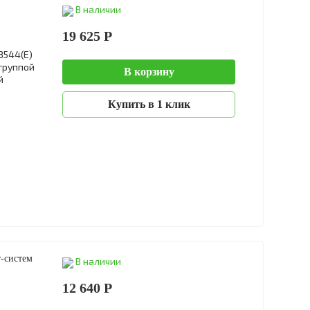
В наличии
19 625 Р
B544(E)
группой
В корзину
й
Купить в 1 клик
-систем
В наличии
12 640 Р