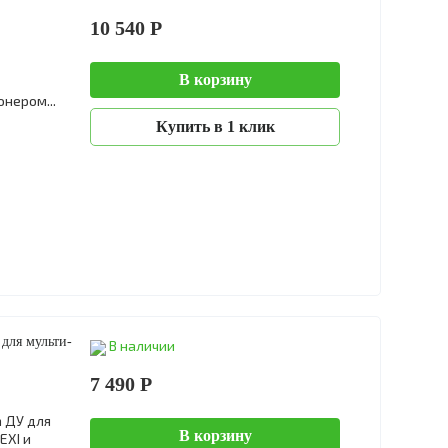
10 540 Р
В корзину
нером...
Купить в 1 клик
для мульти-
В наличии
7 490 Р
 ДУ для
В корзину
EXI и