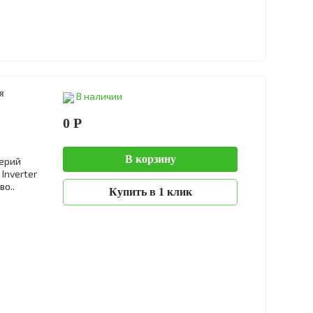
я
В наличии
0 Р
В корзину
ерий
Inverter
о..
Купить в 1 клик