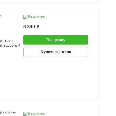
я
В наличии
6 340 Р
В корзину
х сплит-
й и удобный
Купить в 1 клик
ля сплит-
В наличии