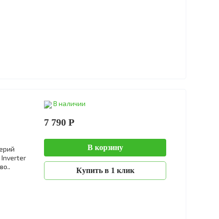
В наличии
7 790 Р
В корзину
ерий
Inverter
о..
Купить в 1 клик