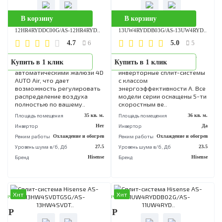
Купить в 1 клик
новый, современный диза
инверторных сплит-
систем. Инверторные
технологии DC Inverter
позволяют достигать
высокого ..
Площадь помещения
20 кв
Инвертор
Режим работы
Охлаждение и обог
Уровень шума в/б, Дб
Бренд
His
Хит
Хит
аличии
В наличии
90 Р
57 390 Р
В корзину
В корзину
Сплит-система Hisense AS-
Сплит-система Hisense AS-
12HR4RYDDC00G/AS-12HR4RYD..
13UW4RYDDB03G/AS-13UW4RY
4.7
5.0
6
5