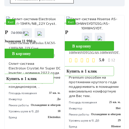
Хит
Хит
аличии
В наличии
00 Р
35 590 Р
74 990 Р
%
Экономия 11 990 р.
Сплит-система Electrolux EACS/I-
В корзину
Сплит-система Hisense AS-
13HFA/N8_22Y Cryst..
10HW4SYDTG5G/AS-10HW4SYD
В корзину
5.0
13
5.0
12
Сплит-система
Electrolux Crystal Air Super DC
Настенный кондиционер
Купить в 1 клик
Inverter - новинка 2022 года.
модели Hisense Neo
Модель имеет яркое отличие
Premium способен на
Купить в 1 клик
от других инверторных
протяжении круглого год
кондиционеров, ..
поддерживать в помещен
максимально комфортную
Площадь помещения
37 кв. м.
для Вас тем..
Инвертор
Да
Площадь помещения
25 кв