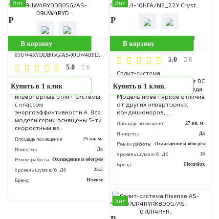
энергоэффективности А. В
модели серии оснащены 5-
скоростным ве..
Площадь помещения
20 кв
Инвертор
Режим работы
Охлаждение и обог
Уровень шума в/б, Дб
Бренд
His
Хит
Хит
аличии
В наличии
90 Р
64 990 Р
Сплит-система Electrolux EACS/I-
В корзину
В корзину
Сплит-система Hisense AS-
10HFA/N8_22Y Cryst..
09UW4RYDDB05G/AS-09UW4RYD..
5.0
6
5.0
6
Сплит-система
Серия SMART DC Inverter –
Electrolux Crystal Air Super
Купить в 1 клик
Купить в 1 клик