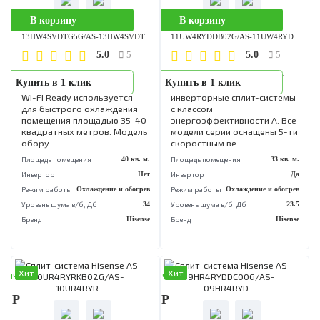
Серия NEO Classic A
Серия SMART DC Inverter –
Купить в 1 клик
Купить в 1 клик
оснащена полностью
это современные
автоматическими жалюзи 4D
инверторные сплит-систе
AUTO Air, что дает
с классом
возможность регулировать
энергоэффективности А. В
распределение воздуха
модели серии оснащены 5-
полностью по вашему..
скоростным ве..
Площадь помещения
35 кв. м.
Площадь помещения
36 кв
Инвертор
Нет
Инвертор
Режим работы
Охлаждение и обогрев
Режим работы
Охлаждение и обог
Уровень шума в/б, Дб
27.5
Уровень шума в/б, Дб
Бренд
Hisense
Бренд
His
Хит
Хит
аличии
В наличии
90 Р
55 990 Р
В корзину
В корзину
Сплит-система Hisense AS-
Сплит-система Hisense AS-