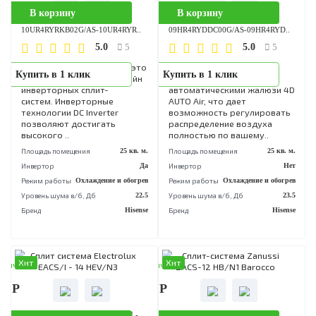
13HW4SVDTG5G/AS-13HW4SVDT..
11UW4RYDDB02G/AS-11UW4RY
5.0
5.0
5
5
Настенный кондиционер
Серия SMART DC Inverter –
Купить в 1 клик
Купить в 1 клик
Hisense AS-13HW4SVDTG5
это современные
WI-FI Ready используется
инверторные сплит-систе
для быстрого охлаждения
с классом
помещения площадью 35-40
энергоэффективности А. В
квадратных метров. Модель
модели серии оснащены 5-
обору..
скоростным ве..
Площадь помещения
40 кв. м.
Площадь помещения
33 кв
Инвертор
Нет
Инвертор
Режим работы
Охлаждение и обогрев
Режим работы
Охлаждение и обог
Уровень шума в/б, Дб
34
Уровень шума в/б, Дб
Бренд
Hisense
Бренд
His
Хит
Хит
аличии
В наличии
90 Р
34 390 Р