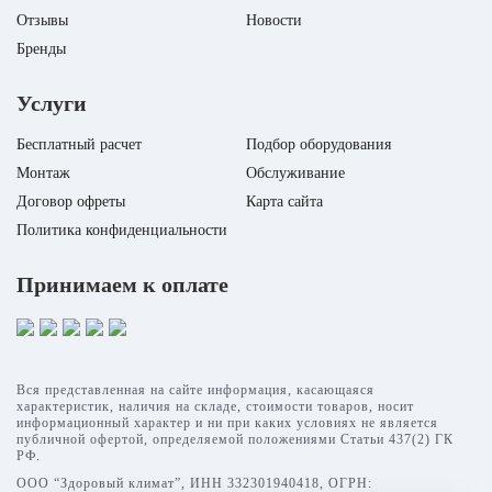
Уровень шума в/б, Дб
Отзывы
Новости
Бренд
Zanussi
Бренд
His
Бренды
Услуги
Бесплатный расчет
Подбор оборудования
Монтаж
Обслуживание
Договор офреты
Карта сайта
Политика конфиденциальности
Принимаем к оплате
Вся представленная на сайте информация, касающаяся
характеристик, наличия на складе, стоимости товаров, носит
информационный характер и ни при каких условиях не является
публичной офертой, определяемой положениями Статьи 437(2) ГК
РФ.
ООО “Здоровый климат”, ИНН 332301940418, ОГРН: