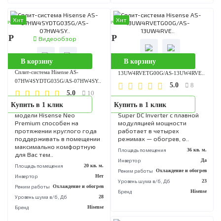
Площадь помещения
30 кв. м.
Площадь помещения
26 кв
Инвертор
Да
Инвертор
Режим работы
Охлаждение и обогрев
Режим работы
Охлаждение и обог
Уровень шума в/б, Дб
19
Уровень шума в/б, Дб
Бренд
Electrolux
Бренд
His
Хит
Хит
аличии
В наличии
90 Р
49 290 Р
Видеообзор
В корзину
В корзину
Сплит-система Hisense AS-
Сплит-система Hisense AS-
13UW4RVETG00G/AS-13UW4RVE
07HW4SYDTG035G/AS-07HW4SY..
5.0
8
5.0
10
Настенный кондиционер
Купить в 1 клик
Купить в 1 клик
Настенный кондиционер
Hisense PREMIUM Design
модели Hisense Neo
Super DC Inverter с плавной
Premium способен на
модуляцией мощности
протяжении круглого года
работает в четырех