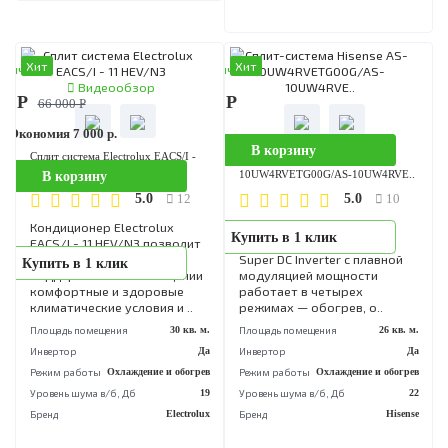
Режим работы
Охлаждение и обогрев
Инвертор
Уровень шума в/б, Дб
18
Режим работы
Охлаждение и обог
Бренд
Electrolux
Уровень шума в/б, Дб
Бренд
His
Хит
Хит
аличии
В наличии
Видеообзор
00 Р
46 190 Р
66 000 Р
Экономия 7 000 р.
В корзину
Сплит система Electrolux EACS/I -
Сплит-система Hisense AS-
11 HEV/N3
10UW4RVETG00G/AS-10UW4RVE
В корзину
5.0
5.0
12
10
Кондиционер Electrolux
Настенный кондиционер
Купить в 1 клик
EACS/I - 11 HEV/N3 позволит
Hisense PREMIUM Design
без лишних затрат
Super DC Inverter с плавной
Купить в 1 клик
поддерживать в помещении
модуляцией мощности
комфортные и здоровые
работает в четырех
климатические условия и ..
режимах — обогрев, о..