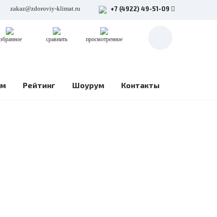
zakaz@zdoroviy-klimat.ru
+7 (4922) 49-51-09
збранное
сравнить
просмотренное
ом
Рейтинг
Шоурум
Контакты