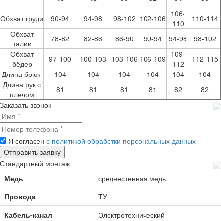
106-
Обхват груди
90-94
94-98
98-102
102-106
110-114
110
Обхват
78-82
82-86
86-90
90-94
94-98
98-102
талии
Обхват
109-
97-100
100-103
103-106
106-109
112-115
бёдер
112
Длина брюк
104
104
104
104
104
104
Длина рук с
81
81
81
81
82
82
плечом
Заказать звонок
Я согласен
с политикой обработки персональных данных
Стандартный монтаж
Медь
среднестенная медь
Провода
ТУ
Кабель-канал
Электротехнический