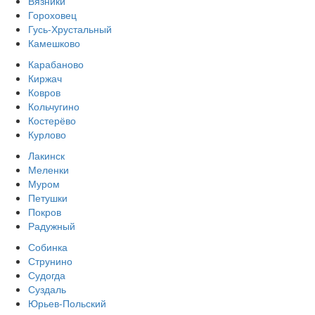
Вязники
Гороховец
Гусь-Хрустальный
Камешково
Карабаново
Киржач
Ковров
Кольчугино
Костерёво
Курлово
Лакинск
Меленки
Муром
Петушки
Покров
Радужный
Собинка
Струнино
Судогда
Суздаль
Юрьев-Польский