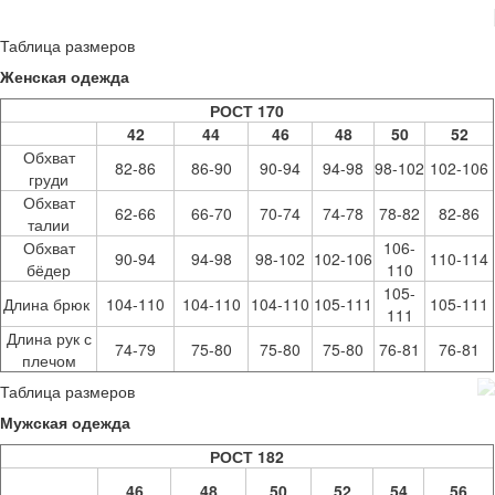
Таблица размеров
Женская одежда
РОСТ 170
42
44
46
48
50
52
Обхват
82-86
86-90
90-94
94-98
98-102
102-106
груди
Обхват
62-66
66-70
70-74
74-78
78-82
82-86
талии
Обхват
106-
90-94
94-98
98-102
102-106
110-114
бёдер
110
105-
Длина брюк
104-110
104-110
104-110
105-111
105-111
111
Длина рук с
74-79
75-80
75-80
75-80
76-81
76-81
плечом
Таблица размеров
Мужская одежда
РОСТ 182
46
48
50
52
54
56