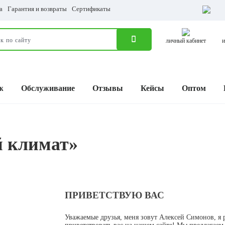
а
Гарантия и возвраты
Сертификаты
личный кабинет
и
ж
Обслуживание
Отзывы
Кейсы
Оптом
й климат»
ПРИВЕТСТВУЮ ВАС
Уважаемые друзья, меня зовут Алексей Симонов, я 