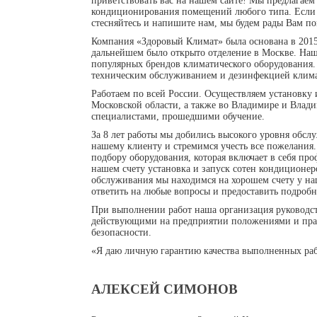
приветствовать вас на нашем сайте! Мы предлагаем
кондиционирования помещений любого типа. Если у
стесняйтесь и напишите нам, мы будем рады Вам по
Компания «Здоровый Климат» была основана в 2015
дальнейшем было открыто отделение в Москве. Наш
популярных брендов климатического оборудования.
техническим обслуживанием и дезинфекцией клима
Работаем по всей России. Осуществляем установку
Московской области, а также во Владимире и Влади
специалистами, прошедшими обучение.
За 8 лет работы мы добились высокого уровня обс
нашему клиенту и стремимся учесть все пожелания
подбору оборудования, которая включает в себя пр
нашем счету установка и запуск сотен кондиционе
обслуживания мы находимся на хорошем счету у н
ответить на любые вопросы и предоставить подроб
При выполнении работ наша организация руководств
действующими на предприятии положениями и пра
безопасности.
«Я даю личную гарантию качества выполненных раб
АЛЕКСЕЙ СИМОНОВ