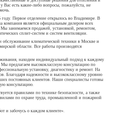
 качественные и доступные решения для отопления и
 Вас есть какие-либо вопросы, пожалуйста, не
мочь.
 году. Первое отделение открылось во Владимире. В
а компания является официальным дилером всех
 Мы занимаемся продажей, установкой, ремонтом,
тических сплит-систем и систем вентиляции.
 и обслуживание климатической техники в Москве и
мирской области. Все работы производятся
луживания, находим индивидуальный подход к каждому
. Мы предлагаем высококлассную консультацию по
офессиональную установку, диагностику и ремонт. На
ров. Благодаря надежности и высококлассному уровню
аших постоянных клиентов. Наши специалисты готовы
ную консультацию.
уется правилами по технике безопасности, а также
вилами по охране труда, промышленной и пожарной
от и забочусь о каждом клиенте».